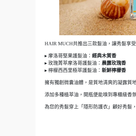
HAIR MUCH共推出三款髮油，讓秀髮
▸ 摩洛哥堅果護髮油：
經典木質香
▸ 玫瑰菁萃摩洛哥護髮油：
晨露玫瑰香
▸ 檸檬西西里極萃護髮油：
新鮮檸檬香
擁有獨創微囊油體，是質地清爽的凝露質
添加多種植萃油，開瓶便能嗅到專櫃級香
為您的秀髮穿上「隱形防護衣」顧好秀髮