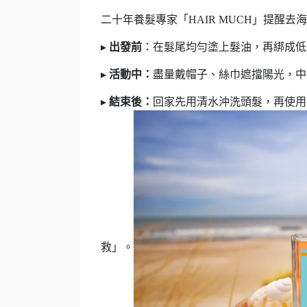
二十年養髮專家「HAIR MUCH」提醒去海邊
▸
出發前
：在髮尾均勻塗上髮油，再綁成
▸
活動中：
盡量戴帽子、絲巾遮擋陽光，
▸
結束後：
回家先用清水沖洗頭髮，再使用
救」。