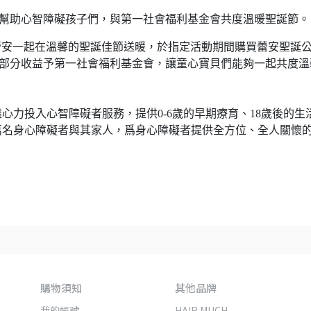
朱蕾安，幫助心智障礙孩子們，與第一社會福利基金會共度溫暖聖誕節。
製人 朱蕾安一起在溫馨的聖誕佳節送暖，於指定活動期間購買蕾安聖誕
e即捐贈部分收益予第一社會福利基金會，讓童心寶貝們能夠一起共度溫
心力投入心智障礙者服務，提供0-6歲的早期療育、18歲後的生
萬名身心障礙者與其家人，爲身心障礙者提供全方位、全人關懷
購物須知
其他品牌
我的帳號
HAIR MUCH