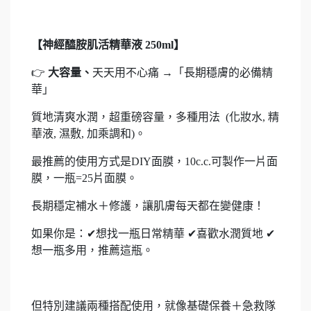
【神經醯胺肌活精華液 250ml】
👉
大容量、
天天用不心痛 →「長期穩膚的必備精
華」
質地清爽水潤，超重磅容量，多種用法 (化妝水, 精
華液, 濕敷, 加乘調和)。
最推薦的使用方式是DIY面膜，10c.c.可製作一片面
膜，一瓶=25片面膜。
長期穩定補水＋修護，讓肌膚每天都在變健康！
如果你是：✔想找一瓶日常精華 ✔喜歡水潤質地 ✔
想一瓶多用，推薦這瓶。
但特別建議兩種搭配使用，就像基礎保養＋急救隊