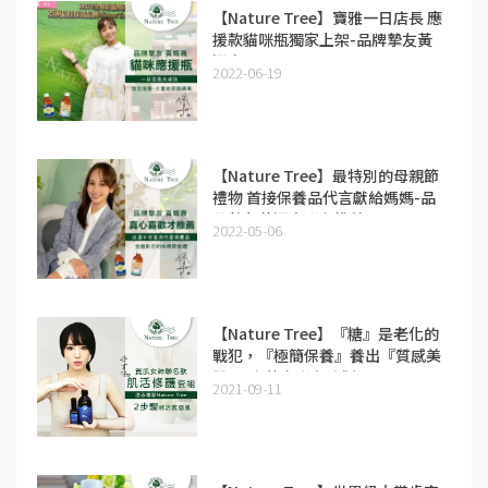
【Nature Tree】寶雅一日店長 應
援款貓咪瓶獨家上架-品牌摯友黃
姵嘉
2022-06-19
【Nature Tree】最特別的母親節
禮物 首接保養品代言獻給媽媽-品
牌摯友黃姵嘉聯名推薦
2022-05-06
【Nature Tree】『糖』是老化的
戰犯，『極簡保養』養出『質感美
肌』-朱蕾安聯名監製
2021-09-11