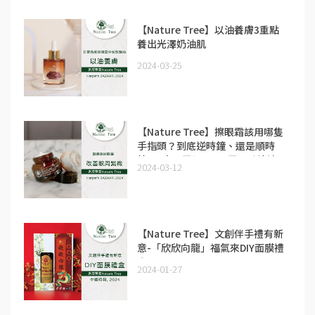
【Nature Tree】以油養膚3重點
養出光澤奶油肌
2024-03-25
【Nature Tree】擦眼霜該用哪隻
手指頭？到底逆時鐘、還是順時
鐘？5大眼霜誤區+眼霜正確塗法
2024-03-12
【Nature Tree】文創伴手禮有新
意-「欣欣向龍」福氣來DIY面膜禮
盒
2024-01-27